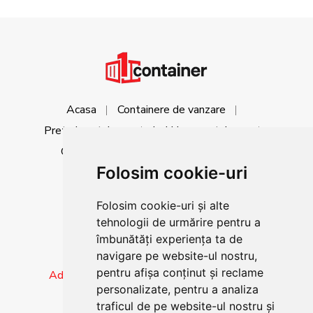
Acasa
Containere de vanzare
Preturi containere
Inchiriere containere
Galerie foto
Despre noi
Contact
Folosim cookie-uri
Folosim cookie-uri și alte
Tel:
+40 733 533 110
tehnologii de urmărire pentru a
îmbunătăți experiența ta de
navigare pe website-ul nostru,
pentru afișa conținut și reclame
Adresa:
Galati - DN 26 - Km. 7.2 - Romania
personalizate, pentru a analiza
traficul de pe website-ul nostru și